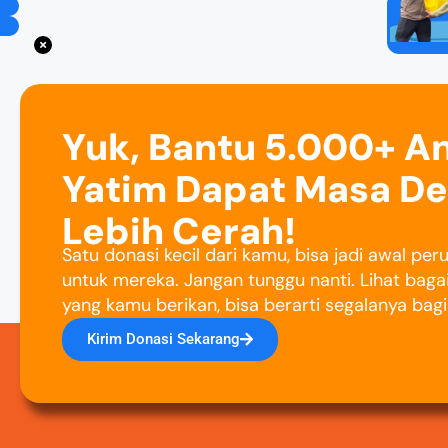
Yuk, Bantu 5.000+ A
Yatim Dapat Masa D
Lebih Cerah!
Satu donasi kecil dari kamu, bisa jadi awal pe
untuk mereka. Jangan tunggu nanti. Lihat baga
yang kamu berikan, bisa berarti segalanya bag
Kirim Donasi Sekarang