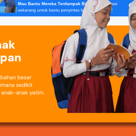
Mau Bantu Mereka Terdampak Bencana?
Donasi
sekarang untuk bantu penyintas banjir Sumatera!
nak
epan
rubahan besar
imana sedikit
i anak-anak yatim.