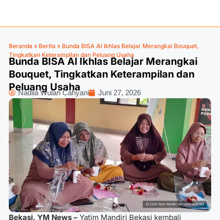
Beranda
»
Berita
»
Bunda BISA Al Ikhlas Belajar Merangkai Bouquet,
Tingkatkan Keterampilan dan Peluang Usaha
Bunda BISA Al Ikhlas Belajar Merangkai
Bouquet, Tingkatkan Keterampilan dan
Peluang Usaha
Nadila Wulan Cahyani
Juni 27, 2026
Bekasi, YM News –
Yatim Mandiri Bekasi kembali