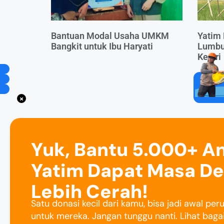
Bantuan Modal Usaha UMKM
Yatim 
Bangkit untuk Ibu Haryati
Lumbu
Kediri
Yuk, Bantu 5.000+ A
Yatim Dapat Masa D
Lebih Cerah!
Satu donasi kecil dari kamu, bisa jadi awal pe
untuk mereka. Jangan tunggu nanti. Lihat baga