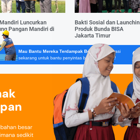
Mandiri Luncurkan
Bakti Sosial dan Launchi
ng Pangan Mandiri di
Produk Bunda BISA
Jakarta Timur
Mau Bantu Mereka Terdampak Bencana?
Donasi
sekarang untuk bantu penyintas banjir Sumatera!
nak
epan
rubahan besar
imana sedikit