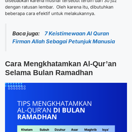
disebabkan karena mushaf tersebut terdiri dari 30 juz
dengan ratusan lembar.
Oleh karena itu, dibutuhkan
beberapa cara efektif untuk melakukannya.
Baca juga:
7 Keistimewaan Al Quran
Firman Allah Sebagai Petunjuk Manusia
Cara Mengkhatamkan Al-Qur’an
Selama Bulan Ramadhan