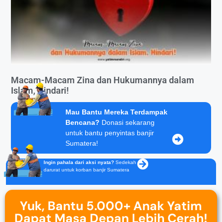
Macam-Macam Zina dan Hukumannya dalam
Islam, Hindari!
Mau Bantu Mereka Terdampak
Bencana?
Donasi sekarang
untuk bantu penyintas banjir
Sumatera!
Ingin pahala dari aksi nyata?
Sedekah
darurat untuk korban banjir Sumatera
Yuk, Bantu 5.000+ Anak Yatim
Dapat Masa Depan Lebih Cerah!