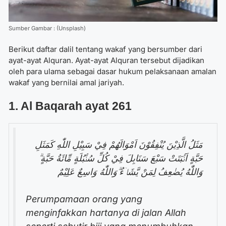
Sumber Gambar : (Unsplash)
Berikut daftar
dalil tentang wakaf
yang bersumber dari
ayat-ayat Alquran. Ayat-ayat Alquran tersebut dijadikan
oleh para ulama sebagai dasar hukum pelaksanaan amalan
wakaf yang bernilai amal jariyah.
1. Al Baqarah ayat 261
م
َثَلُ الَّذِيْنَ يُنْفِقُوْنَ اَمْوَالَهُمْ فِيْ سَبِيْلِ اللّٰهِ كَمَثَلِ
حَبَّةٍ اَنْۢبَتَتْ سَبْعَ سَنَابِلَ فِيْ كُلِّ سُنْۢبُلَةٍ مِّائَةُ حَبَّةٍ ۗ
وَاللّٰهُ يُضٰعِفُ لِمَنْ يَّشَاۤءُ ۗوَاللّٰهُ وَاسِعٌ عَلِيْم
Perumpamaan orang yang
menginfakkan hartanya di jalan Allah