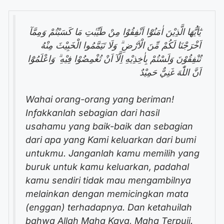
يٰٓاَيُّهَا الَّذِيْنَ اٰمَنُوْٓا اَنْفِقُوْا مِنْ طَيِّبٰتِ مَا كَسَبْتُمْ وَمِمَّآ
اَخْرَجْنَا لَكُمْ مِّنَ الْاَرْضِ ۗ وَلَا تَيَمَّمُوا الْخَبِيْثَ مِنْهُ
تُنْفِقُوْنَ وَلَسْتُمْ بِاٰخِذِيْهِ اِلَّآ اَنْ تُغْمِضُوْا فِيْهِ ۗ وَاعْلَمُوْٓا
اَنَّ اللّٰهَ غَنِيٌّ حَمِيْدٌ
Wahai orang-orang yang beriman!
Infakkanlah sebagian dari hasil
usahamu yang baik-baik dan sebagian
dari apa yang Kami keluarkan dari bumi
untukmu. Janganlah kamu memilih yang
buruk untuk kamu keluarkan, padahal
kamu sendiri tidak mau mengambilnya
melainkan dengan memicingkan mata
(enggan) terhadapnya. Dan ketahuilah
bahwa Allah Maha Kaya, Maha Terpuji.