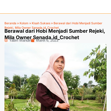
Beranda
»
Kolom
»
Kisah Sukses
»
Berawal dari Hobi Menjadi Sumber
Rejeki, Mila Owner Senada.id_Crochet
Berawal dari Hobi Menjadi Sumber Rejeki,
Mila Owner Senada.id_Crochet
Yatim Mandiri
Maret 6, 2023