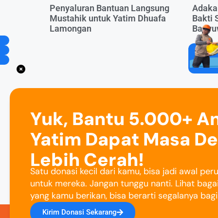
Penyaluran Bantuan Langsung
Adaka
Mustahik untuk Yatim Dhuafa
Bakti 
Lamongan
Banyu
Yuk, Bantu 5.000+ A
Yatim Dapat Masa D
Lebih Cerah!
Satu donasi kecil dari kamu, bisa jadi awal pe
untuk mereka. Jangan tunggu nanti. Lihat baga
yang kamu berikan, bisa berarti segalanya bag
Kirim Donasi Sekarang