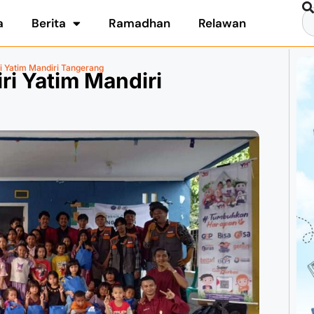
a
Berita
Ramadhan
Relawan
i Yatim Mandiri Tangerang
i Yatim Mandiri