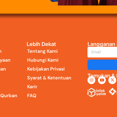
Lebih Dekat
Langganan 
n
Tentang Kami
yaan
Hubungi Kami
aan
Kebijakan Privasi
Temukan & I
Syarat & Ketentuan
Karir
i Qurban
FAQ