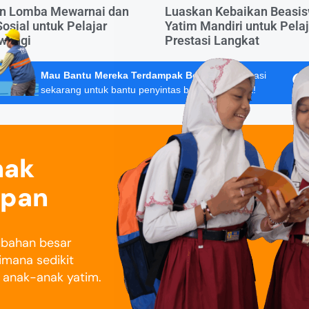
n Lomba Mewarnai dan
Luaskan Kebaikan Beasi
Sosial untuk Pelajar
Yatim Mandiri untuk Pelaj
wangi
Prestasi Langkat
Mau Bantu Mereka Terdampak Bencana?
Donasi
sekarang untuk bantu penyintas banjir Sumatera!
nak
epan
rubahan besar
imana sedikit
i anak-anak yatim.