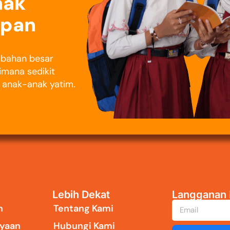
nak
epan
rubahan besar
imana sedikit
i anak-anak yatim.
Lebih Dekat
Langganan 
n
Tentang Kami
yaan
Hubungi Kami