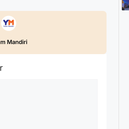
im Mandiri
r