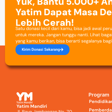
Yuk, Bantu 5.000+ A
Yatim Dapat Masa D
Lebih Cerah!
Satu donasi kecil dari kamu, bisa jadi awal pe
untuk mereka. Jangan tunggu nanti. Lihat baga
yang kamu berikan, bisa berarti segalanya bag
Kirim Donasi Sekarang
Program
Pendidika
Yatim Mandiri
Pemberda
Jl. Raya Jambangan No. 70