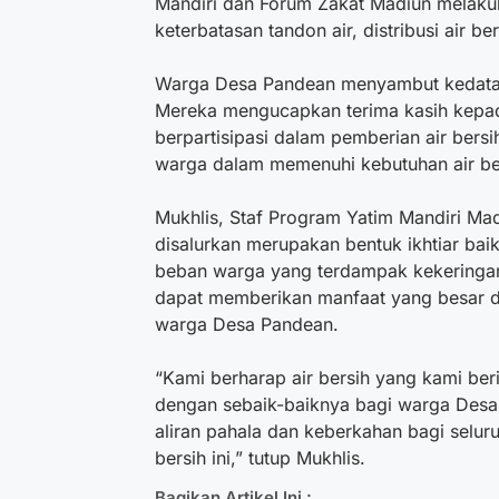
Mandiri dan Forum Zakat Madiun melakuka
keterbatasan tandon air, distribusi air b
Warga Desa Pandean menyambut kedatanga
Mereka mengucapkan terima kasih kepada
berpartisipasi dalam pemberian air bersi
warga dalam memenuhi kebutuhan air ber
Mukhlis, Staf Program Yatim Mandiri Ma
disalurkan merupakan bentuk ikhtiar bai
beban warga yang terdampak kekeringan.
dapat memberikan manfaat yang besar d
warga Desa Pandean.
“Kami berharap air bersih yang kami be
dengan sebaik-baiknya bagi warga Desa P
aliran pahala dan keberkahan bagi seluru
bersih ini,” tutup Mukhlis.
Bagikan Artikel Ini :