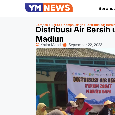
Berand
Beranda
»
Berita
»
Kemanusiaan
»
Distribusi Air Ber
Distribusi Air Bersi
Madiun
Yatim Mandiri
September 22, 2023