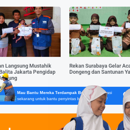
an Langsung Mustahik
Rekan Surabaya Gelar Ac
Balita Jakarta Pengidap
Dongeng dan Santunan Y
Jantung
Mau Bantu Mereka Terdampak Bencana?
Donasi
sekarang untuk bantu penyintas banjir Sumatera!