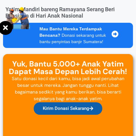
Yatim Mandiri bareng Ramayana Serang Beri
Beasiswa di Hari Anak Nasional
Mau Bantu Mereka Terdampak
Bencana?
Donasi sekarang untuk
bantu penyintas banjir Sumatera!
Yuk, Bantu 5.000+ Anak Yatim
Dapat Masa Depan Lebih Cerah!
Satu donasi kecil dari kamu, bisa jadi awal perubahan
besar untuk mereka. Jangan tunggu nanti. Lihat
bagaimana sedikit yang kamu berikan, bisa berarti
segalanya bagi anak-anak yatim.
Kirim Donasi Sekarang