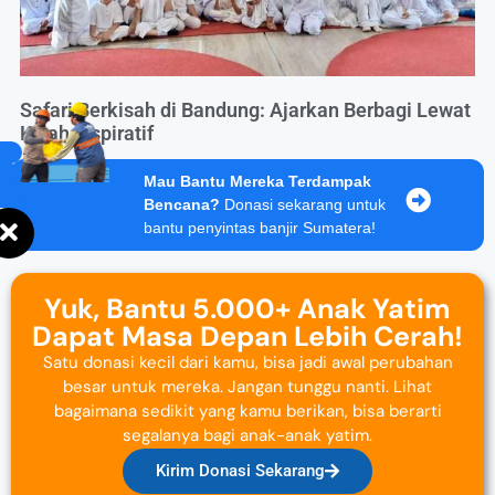
Safari Berkisah di Bandung: Ajarkan Berbagi Lewat
Kisah Inspiratif
Mau Bantu Mereka Terdampak
Bencana?
Donasi sekarang untuk
bantu penyintas banjir Sumatera!
Yuk, Bantu 5.000+ Anak Yatim
Dapat Masa Depan Lebih Cerah!
Satu donasi kecil dari kamu, bisa jadi awal perubahan
besar untuk mereka. Jangan tunggu nanti. Lihat
bagaimana sedikit yang kamu berikan, bisa berarti
segalanya bagi anak-anak yatim.
Kirim Donasi Sekarang