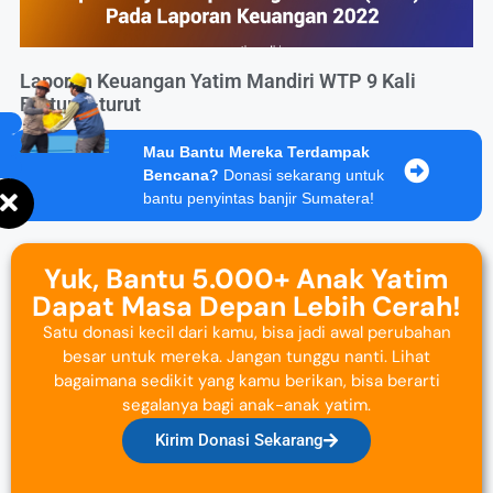
Laporan Keuangan Yatim Mandiri WTP 9 Kali
Berturut-turut
Mau Bantu Mereka Terdampak
Bencana?
Donasi sekarang untuk
bantu penyintas banjir Sumatera!
Yuk, Bantu 5.000+ Anak Yatim
Dapat Masa Depan Lebih Cerah!
Satu donasi kecil dari kamu, bisa jadi awal perubahan
besar untuk mereka. Jangan tunggu nanti. Lihat
bagaimana sedikit yang kamu berikan, bisa berarti
segalanya bagi anak-anak yatim.
Kirim Donasi Sekarang