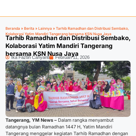
Beranda
»
Berita
»
Lainnya
»
Tarhib Ramadhan dan Distribusi Sembako,
Kolaborasi Yatim Mandiri Tangerang bersama KSN Nusa Jaya
Tarhib Ramadhan dan Distribusi Sembako,
Kolaborasi Yatim Mandiri Tangerang
bersama KSN Nusa Jaya
Ika Faztin Cahyanti
Februari 11, 2026
Tangerang, YM News –
Dalam rangka menyambut
datangnya bulan Ramadhan 1447 H, Yatim Mandiri
Tangerang menggelar kegiatan Tarhib Ramadhan dengan