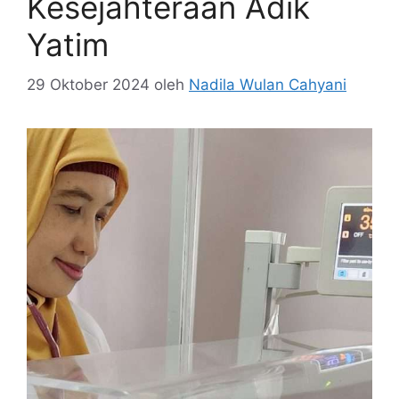
Kesejahteraan Adik
Yatim
29 Oktober 2024
oleh
Nadila Wulan Cahyani