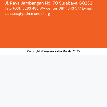
Jl. Raya Jambangan No. 70 Surabaya, 60232
Telp. (031) 8283 488 WA center 0811 1343 577 E-mail:
sahabat@yatimmandiri.org
Copyright ©️
Yayasan Yatim Mandiri
2025