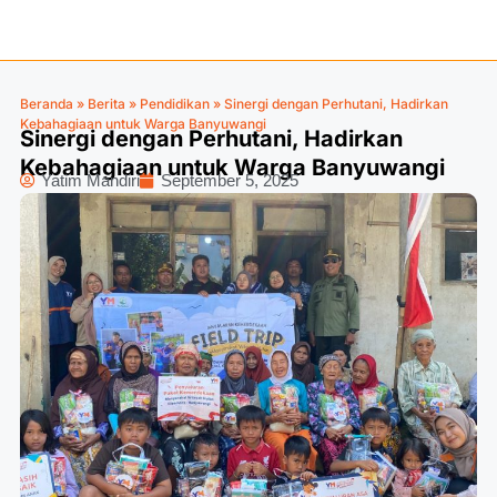
Beranda
»
Berita
»
Pendidikan
»
Sinergi dengan Perhutani, Hadirkan
Kebahagiaan untuk Warga Banyuwangi
Sinergi dengan Perhutani, Hadirkan
Kebahagiaan untuk Warga Banyuwangi
Yatim Mandiri
September 5, 2025