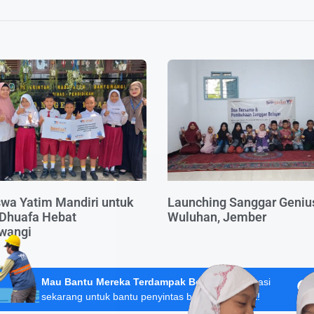
wa Yatim Mandiri untuk
Launching Sanggar Geniu
 Dhuafa Hebat
Wuluhan, Jember
wangi
Mau Bantu Mereka Terdampak Bencana?
Donasi
sekarang untuk bantu penyintas banjir Sumatera!