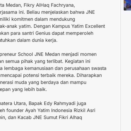
ta Medan, Fikry AlHaq Fachryana,
asama ini. Beliau menjelaskan bahwa JNE
emiliki komitmen dalam mendukung
k-anak yatim. Dengan Kampus Yatim Excellent
pkan para santri Genius dapat memperoleh
tuhkan dalam dunia kerja.
repreneur School JNE Medan menjadi momen
n semua pihak yang terlibat. Kegiatan ini
ara lembaga kemanusiaan dan perusahaan swasta
mencapai potensi terbaik mereka. Diharapkan
generasi muda yang berdaya dan mampu
pan yang lebih baik.
atera Utara, Bapak Edy Rahmyadi juga
h founder Ayah Yatim Indonesia Rizkil Asri
hin, dan Kacab JNE Sumut Fikri Alhaq