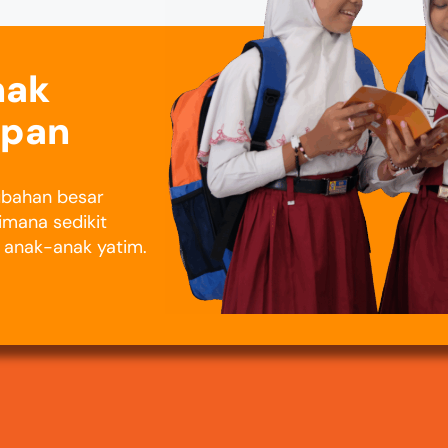
nak
epan
rubahan besar
imana sedikit
i anak-anak yatim.