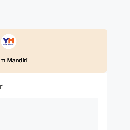
im Mandiri
r