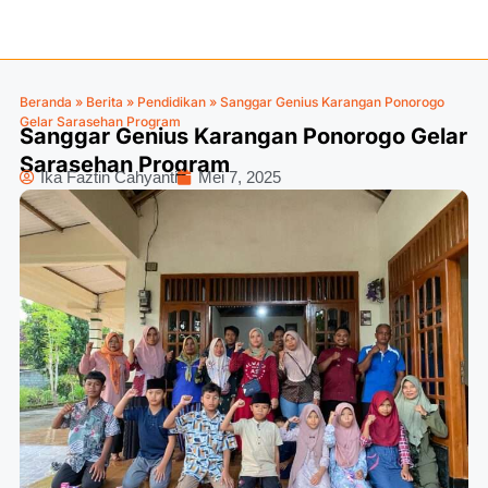
Beranda
»
Berita
»
Pendidikan
»
Sanggar Genius Karangan Ponorogo
Gelar Sarasehan Program
Sanggar Genius Karangan Ponorogo Gelar
Sarasehan Program
Ika Faztin Cahyanti
Mei 7, 2025