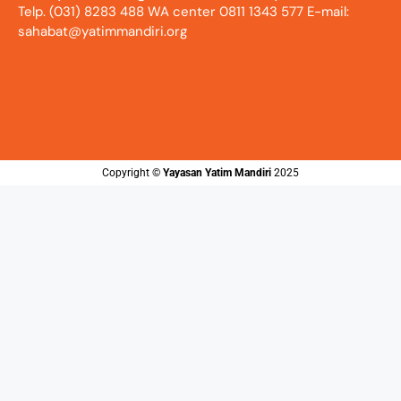
Telp. (031) 8283 488 WA center 0811 1343 577 E-mail:
sahabat@yatimmandiri.org
Copyright ©️
Yayasan Yatim Mandiri
2025