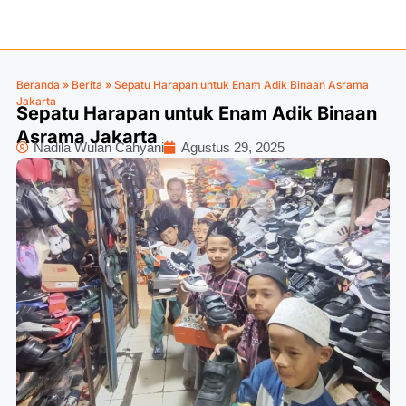
Beranda
»
Berita
»
Sepatu Harapan untuk Enam Adik Binaan Asrama
Jakarta
Sepatu Harapan untuk Enam Adik Binaan
Asrama Jakarta
Nadila Wulan Cahyani
Agustus 29, 2025