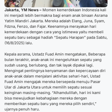
Jakarta, YM News
–
Momen kemerdekaan Indonesia kali
ini menjadi lebih bermakna bagi enam anak binaan Asrama
Yatim Mandiri Jakarta. Mereka adalah Elang, Juna, Syam,
Fdzna, Fenzo, dan Fajar. Keenamnya merayakan hari
kemerdekaan dengan cara yang istimewa yaitu membeli
sepatu baru sebagai hadiah “Sepatu Harapan” pada Sabtu,
(16/8/2025) lalu.
Kepala asrama, Ustadz Fuad Amin mengatakan, Beberapa
bulan terakhir, anak-anak ini mengeluhkan sepatu yang
sudah usang, berlubang, dan tak layak dipakai lagi.
Mengingat pentingnya kenyamanan dan kepercayaan diri
anak-anak dalam menjalani aktivitas sehari-hari, Ustad
Fuad Amin mengajak mereka bersepeda menuju Pasar
Ular di Jakarta Utara untuk memilih sepatu sesuai
keinginan masing-masing. “Alhamdulillah, hari ini kami
bisa mewujudkan kebahagiaan mereka dengan
memberikan sepatu baru yang mereka pilih sendiri,”
ujarnya penuh haru.