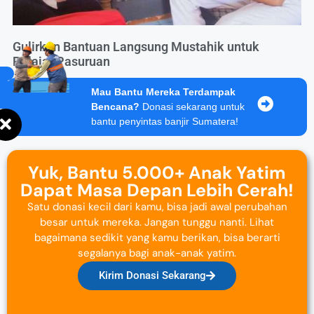
Gulirkan Bantuan Langsung Mustahik untuk
Pelajar Pasuruan
Mau Bantu Mereka Terdampak
Bencana?
Donasi sekarang untuk
bantu penyintas banjir Sumatera!
Yuk, Bantu 5.000+ Anak Yatim
Dapat Masa Depan Lebih Cerah!
Satu donasi kecil dari kamu, bisa jadi awal perubahan
besar untuk mereka. Jangan tunggu nanti. Lihat
bagaimana sedikit yang kamu berikan, bisa berarti
segalanya bagi anak-anak yatim.
Kirim Donasi Sekarang