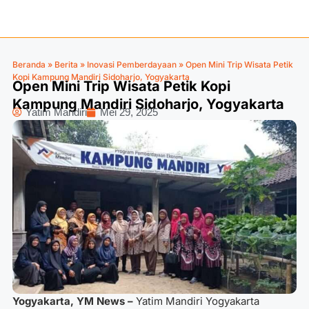
Beranda
»
Berita
»
Inovasi Pemberdayaan
»
Open Mini Trip Wisata Petik
Kopi Kampung Mandiri Sidoharjo, Yogyakarta
Open Mini Trip Wisata Petik Kopi
Kampung Mandiri Sidoharjo, Yogyakarta
Yatim Mandiri
Mei 29, 2025
Yogyakarta, YM News –
Yatim Mandiri Yogyakarta