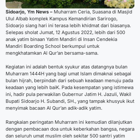
Sidoarjo, Ym News –
Muharram Ceria, Suasana di Masjid
Ulul Albab komplek Kampus Kemandirian Sarirogo,
Sidoarjo siang hari ini terasa lebih khidmat dari biasanya.
Selepas sholat Jumat, 12 Agustus 2022, lebih dari 500
anak yatim binaan Yatim Mandiri di Insan Cendekia
Mandiri Boarding School berkumpul untuk
mengkhatamkan Al Qur’an bersama-sama.
Kegiatan ini adalah bentuk syukur atas datangnya bulan
Muharram 1444H yang bagi umat Islam dimaknai sebagai
bulan hijrah, berpindah dari sebuah keadaan menuju pada
keadaan yang lebih baiK. Pada kesempatan yang istimewa
ini, hadir pula perwakilan Gubernur Jatim H. Jazuli, Wakil
Bupati Sidoarjo H. Subandi, SH., yang tampak khusyuk ikut
menyimak bacaan Al Qur’an adik-adik yatim.
Rangkaian peringatan Muharram ini kemudian dilanjutkan
dengan pembacaan doa untuk keberkahan bangsa, negara
dan seluruh umat muslim oleh sekitar 500 santri yatim