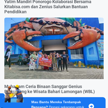
Yatim Mandiri Ponorogo Kolaborasi Bersama
Kitabisa.com dan Zenius Salurkan Bantuan
Pendidikan
Muharram Ceria Binaan Sanggar Genius
Berkunjung ke Wisata Bahari Lamongan (WBL)
Mau Bantu Mereka Terdampak
Bencana?
Donasi sekarang untuk