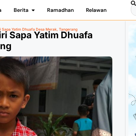
a
Berita
Ramadhan
Relawan
i Sapa Yatim Dhuafa Desa Merak, Tangerang
ri Sapa Yatim Dhuafa
ang