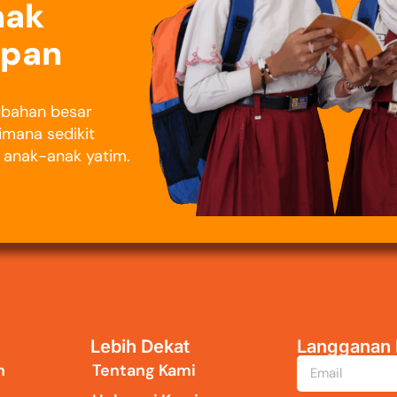
nak
epan
rubahan besar
imana sedikit
i anak-anak yatim.
Lebih Dekat
Langganan 
n
Tentang Kami