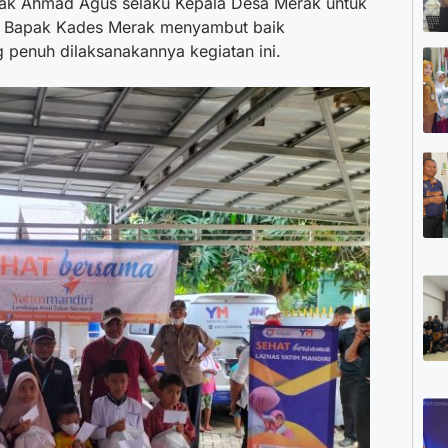
pak Ahmad Agus selaku Kepala Desa Merak untuk
ah Bapak Kades Merak menyambut baik
 penuh dilaksanakannya kegiatan ini.