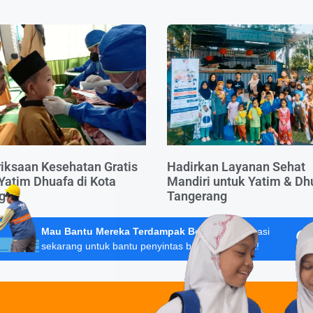
iksaan Kesehatan Gratis
Hadirkan Layanan Sehat
Yatim Dhuafa di Kota
Mandiri untuk Yatim & Dh
g
Tangerang
Mau Bantu Mereka Terdampak Bencana?
Donasi
sekarang untuk bantu penyintas banjir Sumatera!