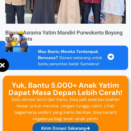
Binaan Asrama Yatim Mandiri Purwokerto Boyong
Piala Juara
Mau Bantu Mereka Terdampak
Bencana?
Donasi sekarang untuk
bantu penyintas banjir Sumatera!
Yuk, Bantu 5.000+ Anak Yatim
Dapat Masa Depan Lebih Cerah!
Satu donasi kecil dari kamu, bisa jadi awal perubahan
besar untuk mereka. Jangan tunggu nanti. Lihat
bagaimana sedikit yang kamu berikan, bisa berarti
segalanya bagi anak-anak yatim.
Kirim Donasi Sekarang