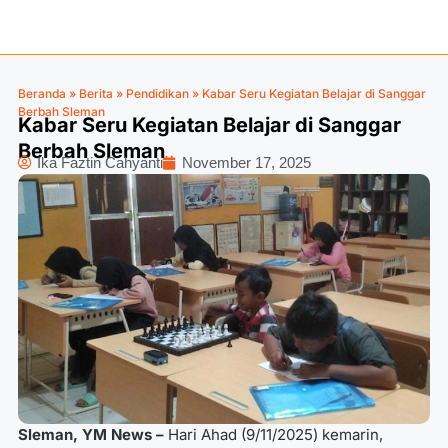
Beranda
»
Berita
»
Pendidikan
»
Kabar Seru Kegiatan Belajar di Sanggar
Berbah Sleman
Kabar Seru Kegiatan Belajar di Sanggar
Berbah Sleman
Ika Faztin Cahyanti
November 17, 2025
Sleman, YM News –
Hari Ahad (9/11/2025) kemarin,