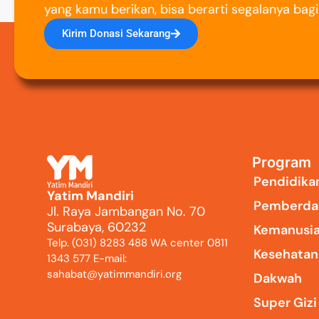
yang kamu berikan, bisa berarti segalanya bag
Kirim Donasi Sekarang
Program
Pendidika
Yatim Mandiri
Pemberda
Jl. Raya Jambangan No. 70
Surabaya, 60232
Kemanusi
Telp. (031) 8283 488 WA center 0811
Kesehatan
1343 577 E-mail:
sahabat@yatimmandiri.org
Dakwah
Super Giz