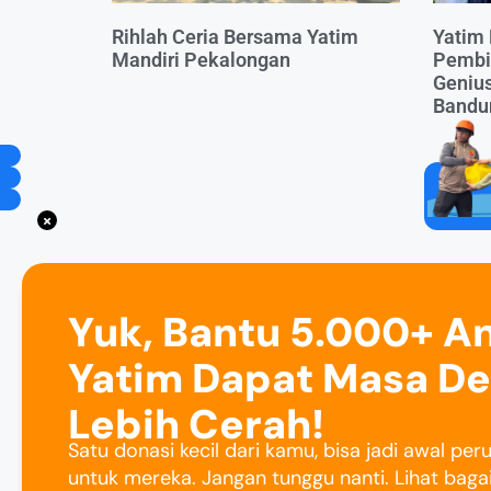
Rihlah Ceria Bersama Yatim
Yatim 
Mandiri Pekalongan
Pembi
Genius
Bandu
Yuk, Bantu 5.000+ A
Yatim Dapat Masa D
Lebih Cerah!
Satu donasi kecil dari kamu, bisa jadi awal pe
untuk mereka. Jangan tunggu nanti. Lihat baga