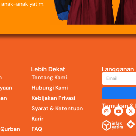
i anak-anak yatim.
Lebih Dekat
Langganan 
n
Tentang Kami
yaan
Hubungi Kami
aan
Kebijakan Privasi
Temukan & I
Syarat & Ketentuan
Karir
i Qurban
FAQ