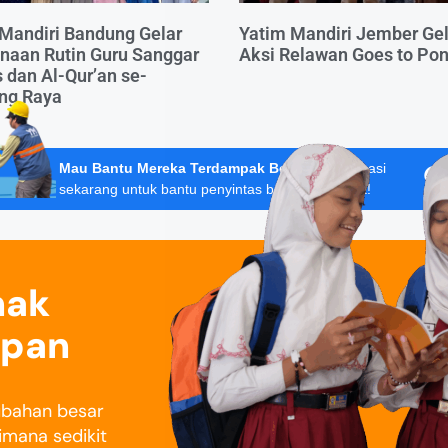
Mandiri Bandung Gelar
Yatim Mandiri Jember Gel
naan Rutin Guru Sanggar
Aksi Relawan Goes to Po
 dan Al-Qur’an se-
ng Raya
Mau Bantu Mereka Terdampak Bencana?
Donasi
sekarang untuk bantu penyintas banjir Sumatera!
nak
epan
rubahan besar
imana sedikit