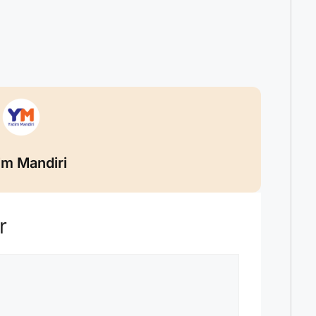
im Mandiri
r