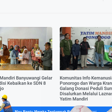
Mandiri Banyuwangi Gelar
Komunitas Info Kemanus
isi Kebaikan ke SDN 8
Ponorogo dan Warga Kra
jo
Galang Donasi Peduli Sum
Disalurkan Melalui Lazna
Yatim Mandiri
Mau Bantu Mereka Terdampak Bencana?
Donasi