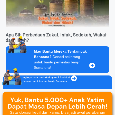
Apa Sih Perbedaan Zakat, Infak, Sedekah, Wakaf
dan Hibah?
Mau Bantu Mereka Terdampak
Bencana?
Donasi sekarang
untuk bantu penyintas banjir
Sumatera!
Ingin pahala dari aksi nyata?
Sedekah
darurat untuk korban banjir Sumatera
Yuk, Bantu 5.000+ Anak Yatim
Dapat Masa Depan Lebih Cerah!
Satu donasi kecil dari kamu, bisa jadi awal perubahan