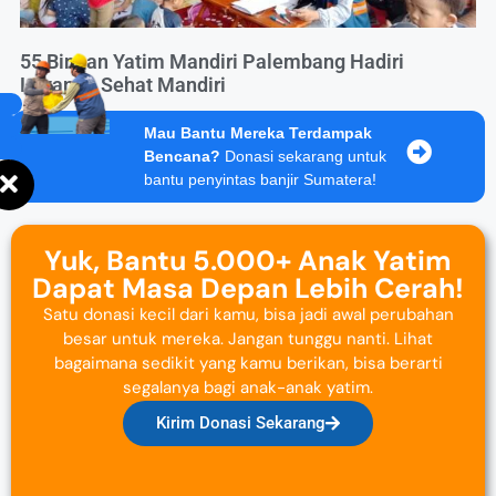
55 Binaan Yatim Mandiri Palembang Hadiri
Layanan Sehat Mandiri
Mau Bantu Mereka Terdampak
Bencana?
Donasi sekarang untuk
bantu penyintas banjir Sumatera!
Yuk, Bantu 5.000+ Anak Yatim
Dapat Masa Depan Lebih Cerah!
Satu donasi kecil dari kamu, bisa jadi awal perubahan
besar untuk mereka. Jangan tunggu nanti. Lihat
bagaimana sedikit yang kamu berikan, bisa berarti
segalanya bagi anak-anak yatim.
Kirim Donasi Sekarang