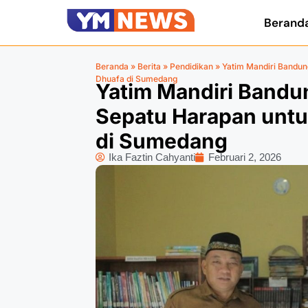
Berand
Beranda
»
Berita
»
Pendidikan
»
Yatim Mandiri Bandun
Dhuafa di Sumedang
Yatim Mandiri Bandu
Sepatu Harapan untu
di Sumedang
Ika Faztin Cahyanti
Februari 2, 2026