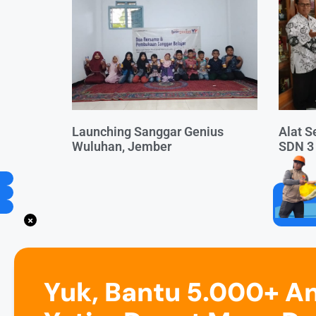
Launching Sanggar Genius
Alat S
Wuluhan, Jember
SDN 3
Yuk, Bantu 5.000+ A