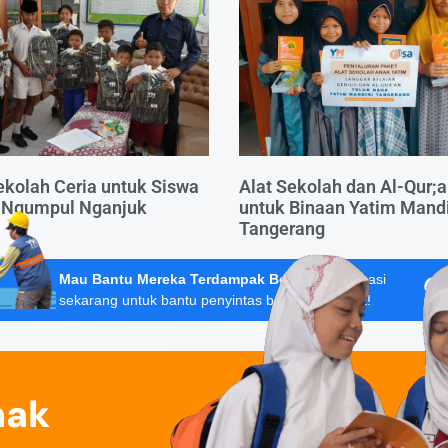
ekolah Ceria untuk Siswa
Alat Sekolah dan Al-Qur;
 Ngumpul Nganjuk
untuk Binaan Yatim Mandi
Tangerang
Mau Bantu Mereka Terdampak Bencana?
Donasi
sekarang untuk bantu penyintas banjir Sumatera!
nak