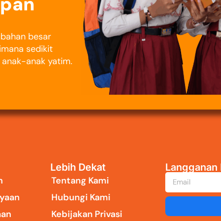
epan
rubahan besar
imana sedikit
i anak-anak yatim.
Lebih Dekat
Langganan 
n
Tentang Kami
yaan
Hubungi Kami
aan
Kebijakan Privasi