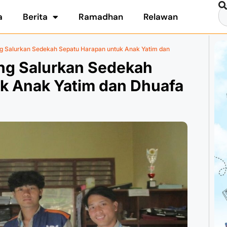
a
Berita
Ramadhan
Relawan
g Salurkan Sedekah Sepatu Harapan untuk Anak Yatim dan
ng Salurkan Sedekah
k Anak Yatim dan Dhuafa