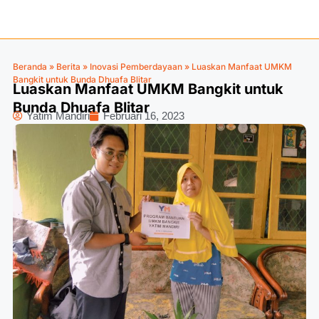
Beranda
»
Berita
»
Inovasi Pemberdayaan
»
Luaskan Manfaat UMKM
Bangkit untuk Bunda Dhuafa Blitar
Luaskan Manfaat UMKM Bangkit untuk
Bunda Dhuafa Blitar
Yatim Mandiri
Februari 16, 2023