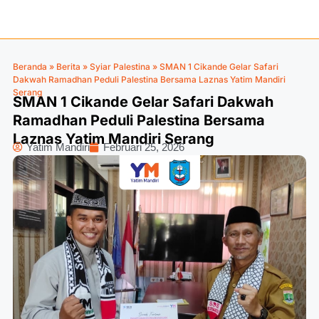
Beranda
»
Berita
»
Syiar Palestina
»
SMAN 1 Cikande Gelar Safari
Dakwah Ramadhan Peduli Palestina Bersama Laznas Yatim Mandiri
Serang
SMAN 1 Cikande Gelar Safari Dakwah
Ramadhan Peduli Palestina Bersama
Laznas Yatim Mandiri Serang
Yatim Mandiri
Februari 25, 2026