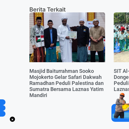
Berita Terkait
Masjid Baiturrahman Sooko
SIT Al
Mojokerto Gelar Safari Dakwah
Dongen
Ramadhan Peduli Palestina dan
Pedul
Sumatra Bersama Laznas Yatim
Laznas
Mandiri