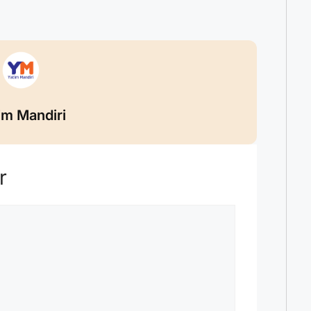
im Mandiri
r