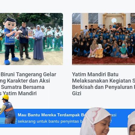
-Biruni Tangerang Gelar
Yatim Mandiri Batu
g Karakter dan Aksi
Melaksanakan Kegiatan S
i Sumatra Bersama
Berkisah dan Penyaluran
 Yatim Mandiri
Gizi
Mau Bantu Mereka Terdampak Bencana?
Donasi
sekarang untuk bantu penyintas banjir Sumatera!