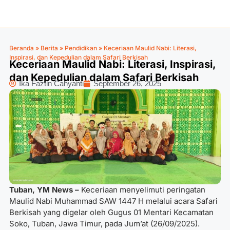
Beranda
»
Berita
»
Pendidikan
»
Keceriaan Maulid Nabi: Literasi,
Inspirasi, dan Kepedulian dalam Safari Berkisah
Keceriaan Maulid Nabi: Literasi, Inspirasi,
dan Kepedulian dalam Safari Berkisah
Ika Faztin Cahyanti
September 26, 2025
Tuban, YM News –
Keceriaan menyelimuti peringatan
Maulid Nabi Muhammad SAW 1447 H melalui acara Safari
Berkisah yang digelar oleh Gugus 01 Mentari Kecamatan
Soko, Tuban, Jawa Timur, pada Jum’at (26/09/2025).