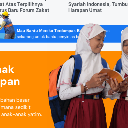
t Atas Terpilihnya
Syariah Indonesia, Tumb
rus Baru Forum Zakat
Harapan Umat
2027
Mau Bantu Mereka Terdampak Bencana?
Donasi
sekarang untuk bantu penyintas banjir Sumatera!
nak
epan
rubahan besar
imana sedikit
i anak-anak yatim.