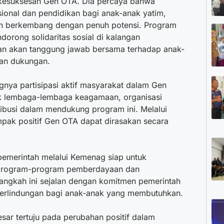
kesuksesan Gen OTA. Dia percaya bahwa
ional dan pendidikan bagi anak-anak yatim,
n berkembang dengan penuh potensi. Program
orong solidaritas sosial di kalangan
an akan tanggung jawab bersama terhadap anak-
an dukungan.
ingnya partisipasi aktif masyarakat dalam Gen
k lembaga-lembaga keagamaan, organisasi
ribusi dalam mendukung program ini. Melalui
mpak positif Gen OTA dapat dirasakan secara
emerintah melalui Kemenag siap untuk
program-program pemberdayaan dan
angkah ini sejalan dengan komitmen pemerintah
perlindungan bagi anak-anak yang membutuhkan.
ar tertuju pada perubahan positif dalam