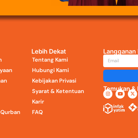
Lebih Dekat
Langganan 
n
Tentang Kami
yaan
Hubungi Kami
aan
Kebijakan Privasi
Temukan & I
Syarat & Ketentuan
Karir
i Qurban
FAQ