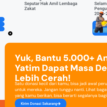
Seputar Hak Amil Lembaga
Selama
Zakat
Pengu
2024-
Yuk, Bantu 5.000+ A
Yatim Dapat Masa D
Lebih Cerah!
Satu donasi kecil dari kamu, bisa jadi awal pe
untuk mereka. Jangan tunggu nanti. Lihat baga
yang kamu berikan, bisa berarti segalanya bag
Kirim Donasi Sekarang