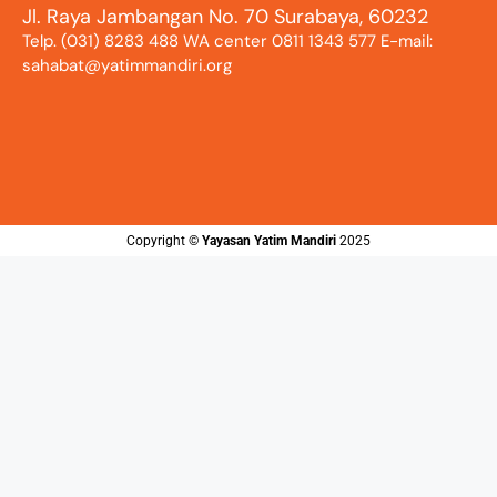
Jl. Raya Jambangan No. 70 Surabaya, 60232
Telp. (031) 8283 488 WA center 0811 1343 577 E-mail:
sahabat@yatimmandiri.org
Copyright ©️
Yayasan Yatim Mandiri
2025