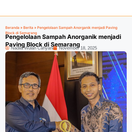
Beranda
»
Berita
»
Pengelolaan Sampah Anorganik menjadi Paving
Block di Semarang
Pengelolaan Sampah Anorganik menjadi
Paving Block di Semarang
Nadila Wulan Cahyani
November 18, 2025