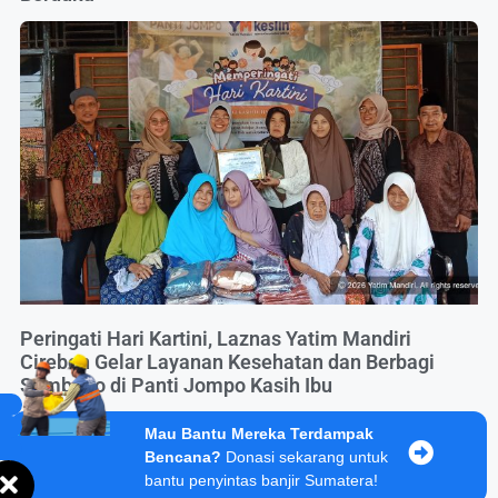
Peringati Hari Kartini, Laznas Yatim Mandiri
Cirebon Gelar Layanan Kesehatan dan Berbagi
Sembako di Panti Jompo Kasih Ibu
Mau Bantu Mereka Terdampak
Bencana?
Donasi sekarang untuk
bantu penyintas banjir Sumatera!