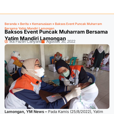
Beranda
»
Berita
»
Kemanusiaan
»
Baksos Event Puncak Muharram
Bersama Yatim Mandiri Lamongan
Baksos Event Puncak Muharram Bersama
Yatim Mandiri Lamongan
Ika Faztin Cahyanti
Agustus 30, 2022
Lamongan, YM News –
Pada Kamis (25/8/2022), Yatim