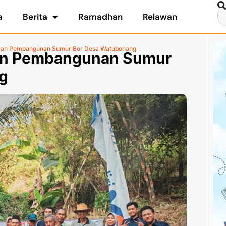
a
Berita
Ramadhan
Relawan
uran Pembangunan Sumur Bor Desa Watubonang
an Pembangunan Sumur
g