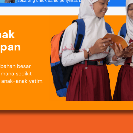
sekarang untuk bantu penyintas banjir Sumatera!
nak
epan
rubahan besar
imana sedikit
i anak-anak yatim.