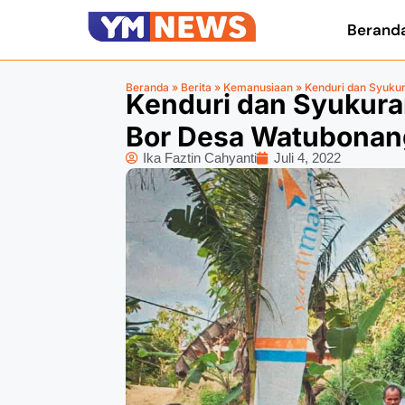
Berand
Beranda
»
Berita
»
Kemanusiaan
»
Kenduri dan Syuk
Kenduri dan Syukur
Bor Desa Watubonan
Ika Faztin Cahyanti
Juli 4, 2022