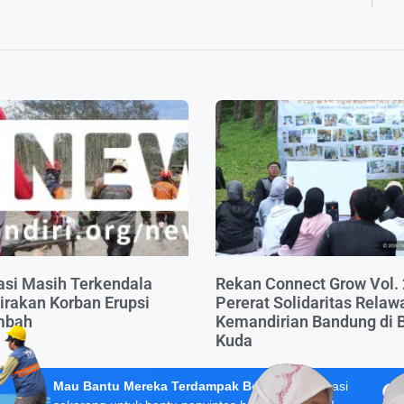
si Masih Terkendala
Rekan Connect Grow Vol. 
irakan Korban Erupsi
Pererat Solidaritas Relaw
mbah
Kemandirian Bandung di 
Kuda
Mau Bantu Mereka Terdampak Bencana?
Donasi