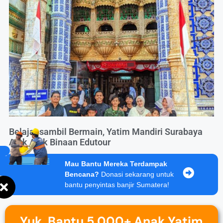
Belajar sambil Bermain, Yatim Mandiri Surabaya
Ajak Adik Binaan Edutour
Mau Bantu Mereka Terdampak
Bencana?
Donasi sekarang untuk
bantu penyintas banjir Sumatera!
Yuk, Bantu 5.000+ Anak Yatim