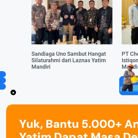
Sandiaga Uno Sambut Hangat
PT Che
Silaturahmi dari Laznas Yatim
Istiqo
Mandiri
Mandir
Yuk, Bantu 5.000+ A
Yatim Dapat Masa D