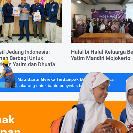
il Jedang Indonesia:
Halal bi Halal Keluarga B
mah Berbagi Untuk
Yatim Mandiri Mojokerto
ikan Yatim dan Dhuafa
Mau Bantu Mereka Terdampak Bencana?
Donasi
sekarang untuk bantu penyintas banjir Sumatera!
nak
epan