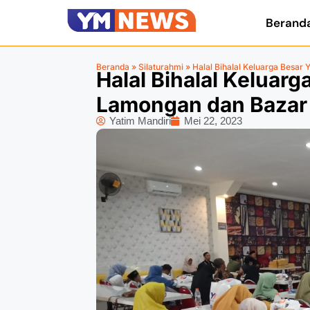
Berand
Beranda
»
Silaturahmi
»
Halal Bihalal Keluarga Besar
Halal Bihalal Keluarg
Lamongan dan Bazar
Yatim Mandiri
Mei 22, 2023