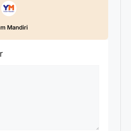
im Mandiri
r