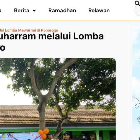
a
Berita
Ramadhan
Relawan
ui Lomba Mewarnai di Ponorogo
uharram melalui Lomba
go