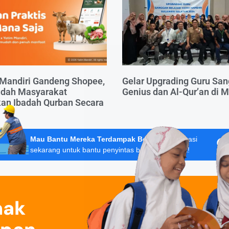
Mandiri Gandeng Shopee,
Gelar Upgrading Guru San
dah Masyarakat
Genius dan Al-Qur’an di 
an Ibadah Qurban Secara
Mau Bantu Mereka Terdampak Bencana?
Donasi
sekarang untuk bantu penyintas banjir Sumatera!
nak