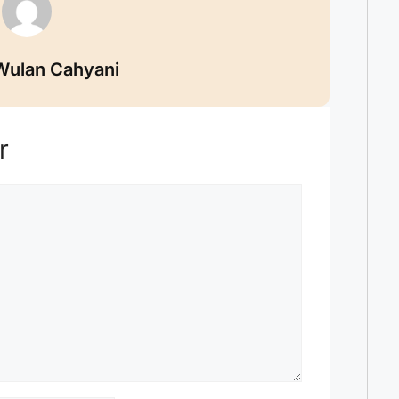
Wulan Cahyani
r