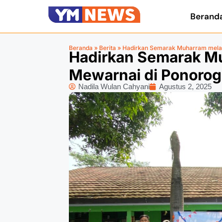
Berand
Beranda
»
Berita
»
Hadirkan Semarak Muharram melal
Hadirkan Semarak M
Mewarnai di Ponoro
Nadila Wulan Cahyani
Agustus 2, 2025