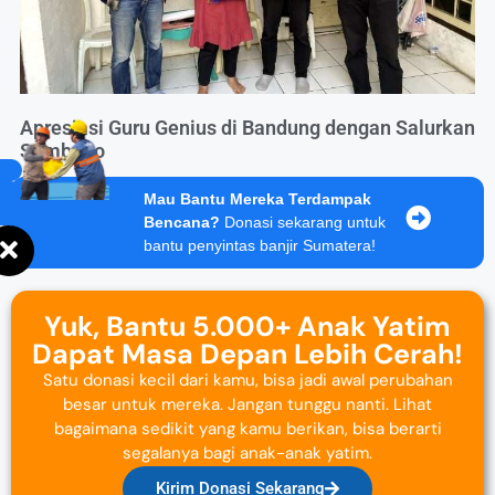
Apresiasi Guru Genius di Bandung dengan Salurkan
Sembako
Mau Bantu Mereka Terdampak
Bencana?
Donasi sekarang untuk
bantu penyintas banjir Sumatera!
Yuk, Bantu 5.000+ Anak Yatim
Dapat Masa Depan Lebih Cerah!
Satu donasi kecil dari kamu, bisa jadi awal perubahan
besar untuk mereka. Jangan tunggu nanti. Lihat
bagaimana sedikit yang kamu berikan, bisa berarti
segalanya bagi anak-anak yatim.
Kirim Donasi Sekarang