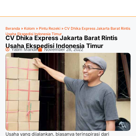
Beranda
»
Kolom
»
Pintu Rezeki
»
CV Dhika Express Jakarta Barat Rintis
Usaha Ekspedisi Indonesia Timur
CV Dhika Express Jakarta Barat Rintis
Usaha Ekspedisi Indonesia Timur
Yatim Mandiri
November 28, 2022
Usaha yang dijalankan, biasanya terinspirasi dari