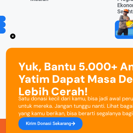
Ekono
Sejaht
Yuk, Bantu 5.000+ A
Yatim Dapat Masa D
Lebih Cerah!
Satu donasi kecil dari kamu, bisa jadi awal pe
untuk mereka. Jangan tunggu nanti. Lihat baga
yang kamu berikan, bisa berarti segalanya bag
Kirim Donasi Sekarang