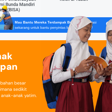
mi Bunda Mandiri
era (BISA)
Mau Bantu Mereka Terdampak Bencana?
Donasi
sekarang untuk bantu penyintas banjir Sumatera!
nak
epan
rubahan besar
imana sedikit
i anak-anak yatim.