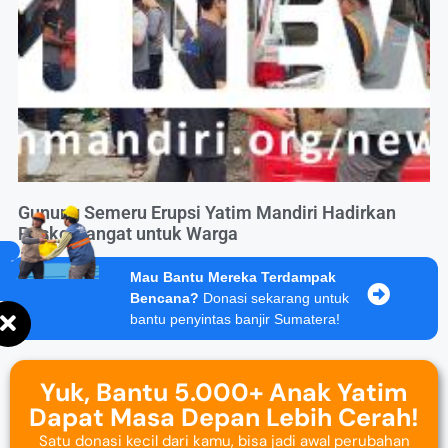
Gunung Semeru Erupsi Yatim Mandiri Hadirkan
Posko Hangat untuk Warga
Mau Bantu Mereka Terdampak
Bencana?
Donasi sekarang untuk
bantu penyintas banjir Sumatera!
Yuk, Bantu 5.000+ Anak Yatim
Dapat Masa Depan Lebih Cerah!
Satu donasi kecil dari kamu, bisa jadi awal perubahan