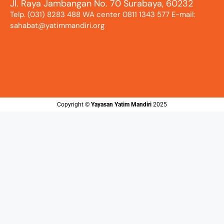
Jl. Raya Jambangan No. 70 Surabaya, 60232
Telp. (031) 8283 488 WA center 0811 1343 577 E-mail:
sahabat@yatimmandiri.org
Copyright ©️
Yayasan Yatim Mandiri
2025