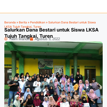
Beranda
»
Berita
»
Pendidikan
»
Salurkan Dana Bestari untuk Siswa
LKSA Tujuh Tangkai, Turen
Salurkan Dana Bestari untuk Siswa LKSA
Tujuh Tangkai, Turen
Yatim Mandiri
Agustus 9, 2022