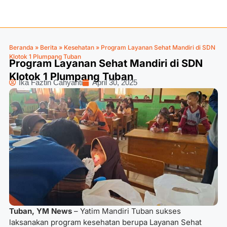
Beranda
»
Berita
»
Kesehatan
»
Program Layanan Sehat Mandiri di SDN
Klotok 1 Plumpang Tuban
Program Layanan Sehat Mandiri di SDN
Klotok 1 Plumpang Tuban
Ika Faztin Cahyanti
April 30, 2025
Tuban, YM News
– Yatim Mandiri Tuban sukses
laksanakan program kesehatan berupa Layanan Sehat