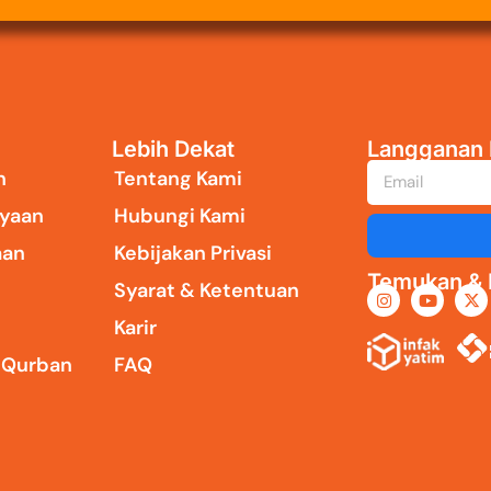
Lebih Dekat
Langganan 
n
Tentang Kami
yaan
Hubungi Kami
aan
Kebijakan Privasi
Temukan & I
Syarat & Ketentuan
Karir
i Qurban
FAQ