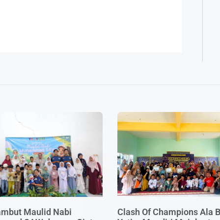
mbut Maulid Nabi
Clash Of Champions Ala 