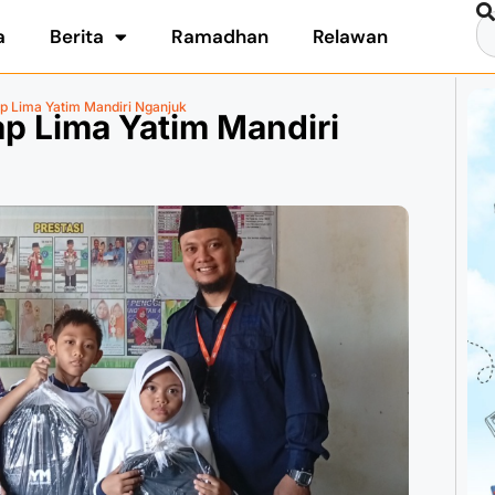
a
Berita
Ramadhan
Relawan
p Lima Yatim Mandiri Nganjuk
p Lima Yatim Mandiri