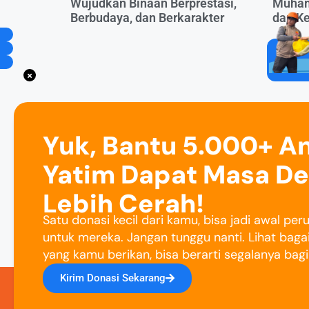
Wujudkan Binaan Berprestasi,
Muham
Berbudaya, dan Berkarakter
dan K
Yuk, Bantu 5.000+ A
Yatim Dapat Masa D
Lebih Cerah!
Satu donasi kecil dari kamu, bisa jadi awal pe
untuk mereka. Jangan tunggu nanti. Lihat baga
yang kamu berikan, bisa berarti segalanya bag
Kirim Donasi Sekarang