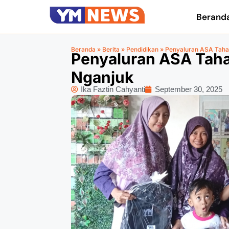
Berand
Beranda
»
Berita
»
Pendidikan
»
Penyaluran ASA Taha
Penyaluran ASA Taha
Nganjuk
Ika Faztin Cahyanti
September 30, 2025