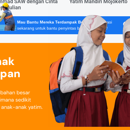
mad SAW dengan Cinta
Yatim Mandiri Mojokerto
epedulian
Mau Bantu Mereka Terdampak Bencana?
Donasi
sekarang untuk bantu penyintas banjir Sumatera!
nak
epan
rubahan besar
imana sedikit
i anak-anak yatim.