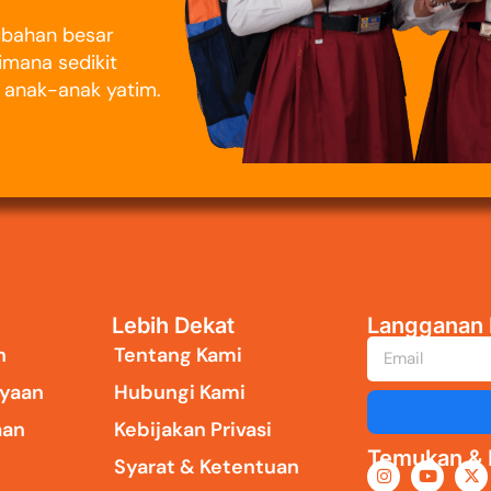
rubahan besar
imana sedikit
i anak-anak yatim.
Lebih Dekat
Langganan 
n
Tentang Kami
yaan
Hubungi Kami
aan
Kebijakan Privasi
Temukan & I
Syarat & Ketentuan