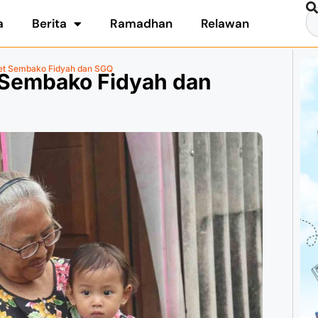
a
Berita
Ramadhan
Relawan
et Sembako Fidyah dan SGQ
 Sembako Fidyah dan