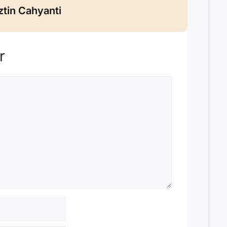
ztin Cahyanti
r