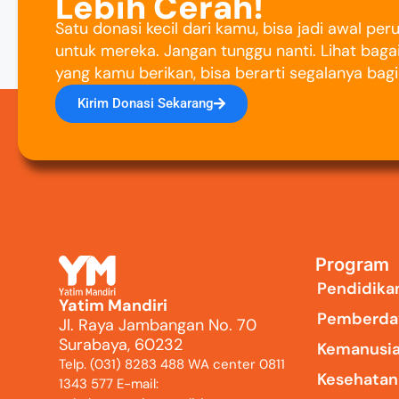
Lebih Cerah!
Satu donasi kecil dari kamu, bisa jadi awal pe
untuk mereka. Jangan tunggu nanti. Lihat baga
yang kamu berikan, bisa berarti segalanya bag
Kirim Donasi Sekarang
Program
Pendidika
Yatim Mandiri
Pemberda
Jl. Raya Jambangan No. 70
Surabaya, 60232
Kemanusi
Telp. (031) 8283 488 WA center 0811
Kesehatan
1343 577 E-mail: