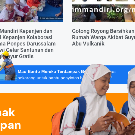
Mandiri Kepanjen dan
Gotong Royong Bersihkan
 Kepanjen Kolaborasi
Rumah Warga Akibat Guy
ma Ponpes Darussalam
Abu Vulkanik
wi Gelar Santunan dan
i Sayur Gratis
Mau Bantu Mereka Terdampak Bencana?
Donasi
sekarang untuk bantu penyintas banjir Sumatera!
nak
epan