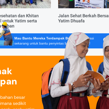
sehatan dan Khitan
Jalan Sehat Berkah Bers
 untuk Yatim serta
Yatim Dhuafa
a Tuban
Mau Bantu Mereka Terdampak Bencana?
Donasi
sekarang untuk bantu penyintas banjir Sumatera!
nak
epan
rubahan besar
imana sedikit