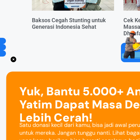
Baksos Cegah Stunting untuk
Cek Ke
Generasi Indonesia Sehat
Massal
Dhuaf
Yuk, Bantu 5.000+ A
Yatim Dapat Masa D
Lebih Cerah!
Satu donasi kecil dari kamu, bisa jadi awal pe
untuk mereka. Jangan tunggu nanti. Lihat baga