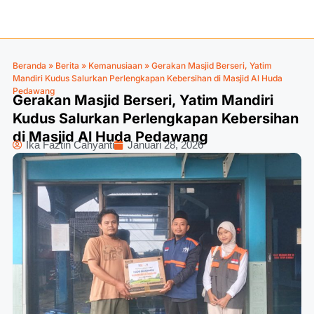
Beranda
»
Berita
»
Kemanusiaan
»
Gerakan Masjid Berseri, Yatim
Mandiri Kudus Salurkan Perlengkapan Kebersihan di Masjid Al Huda
Pedawang
Gerakan Masjid Berseri, Yatim Mandiri
Kudus Salurkan Perlengkapan Kebersihan
di Masjid Al Huda Pedawang
Ika Faztin Cahyanti
Januari 28, 2026