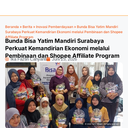
Beranda
»
Berita
»
Inovasi Pemberdayaan
»
Bunda Bisa Yatim Mandiri
Surabaya Perkuat Kemandirian Ekonomi melalui Pembinaan dan Shopee
Affiliate Program
Bunda Bisa Yatim Mandiri Surabaya
Perkuat Kemandirian Ekonomi melalui
Pembinaan dan Shopee Affiliate Program
Ika Faztin Cahyanti
Juni 29, 2026